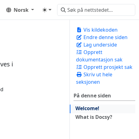
Norsk
Vis kildekoden
Endre denne siden
Lag underside
Opprett
dokumentasjon sak
ives i
Opprett prosjekt sak
Skriv ut hele
seksjonen
ed
På denne siden
Welcome!
What is Docsy?