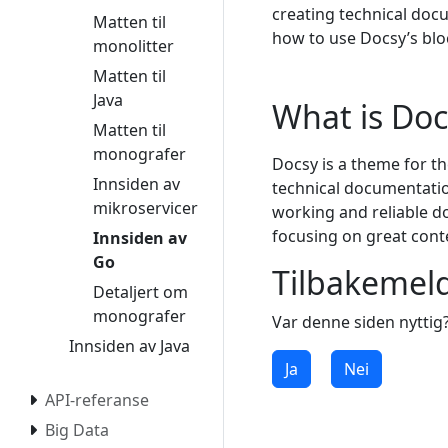
creating technical doc
Matten til
how to use Docsy’s blo
monolitter
Matten til
Java
What is Doc
Matten til
monografer
Docsy is a theme for t
Innsiden av
technical documentation
mikroservicer
working and reliable d
focusing on great cont
Innsiden av
Go
Tilbakemel
Detaljert om
monografer
Var denne siden nyttig
Innsiden av Java
Ja
Nei
API-referanse
Big Data