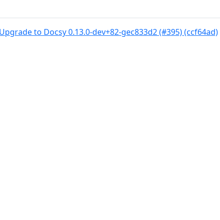
Upgrade to Docsy 0.13.0-dev+82-gec833d2 (#395) (ccf64ad)
© 2018–present
Docsy Authors |
CC BY 4.0
|
Personvernpolicy