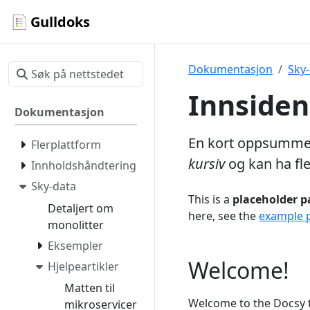
Gulldoks
Dokumentasjon
Sky
Innsiden
Dokumentasjon
En kort oppsummer
Flerplattform
kursiv
og kan ha fle
Innholdshåndtering
Sky-data
This is a
placeholder p
Detaljert om
here, see the
example 
monolitter
Eksempler
Welcome!
Hjelpeartikler
Matten til
Welcome to the Docsy t
mikroservicer