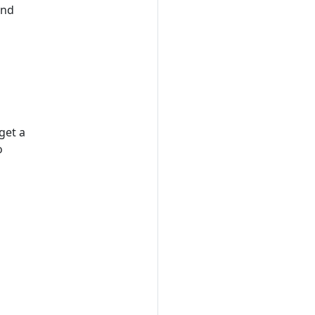
and
get a
o